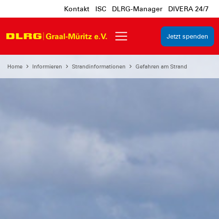
Kontakt
ISC
DLRG-Manager
DIVERA 24/7
Jetzt spenden
Home
Informieren
Strandinformationen
Gefahren am Strand