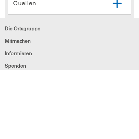
Quallen
Die Ortsgruppe
Mitmachen
Informieren
Spenden
DLRG - Deutsche
Lebens-Rettungs-Gesellschaft
Ortsgruppe Graal Müritz e.V.
DLRG-Ortsgruppe Graal-Müritz e.V.
Ostseesparkasse Rostock
IBAN: DE68 1305 0000 0275 0012 10
BIC: NOLADE21ROS
Kontakt