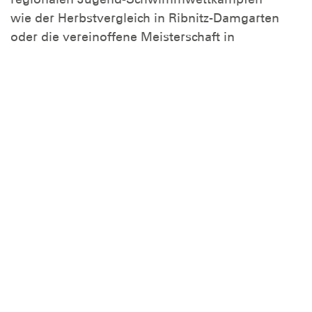
wie der Herbstvergleich in Ribnitz-Damgarten
oder die vereinoffene Meisterschaft in
Samtens teil. Dabei ist es uns besonders wichtig,
dass die Kinder und Jugendlichen sich als Team
fühlen, füreinander da sind, sich gegenseitig
anfeuern und natürlich Spaß daran haben, sich
zu messen. Das Ziel ist, dass am Ende eines
langen Wettkampftages die jungen Teilnehmer
lachend sagen, es war ein schöner Tag, auch
wenn es vielleicht nicht für eine Platzierung
gereicht hat.
Die Ortsgruppe
Mitmachen