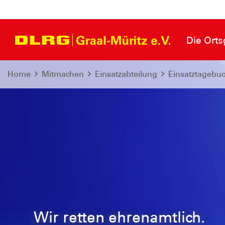
Die Ort
Home
Mitmachen
Einsatzabteilung
Einsatztagebu
Wir retten ehrenamtlich.